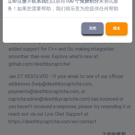
立即注册
并
联系我们
以获得
100 个免费积分
来测试服
https://deathbycaptcha.com/user-pay and receive an
务！如果您需要帮助，我们很乐意为您提供任何帮助
extra 20% FREE CAPTCHA credit with every package
purchased this way.
关闭
报名
Apr 15: GitHub Updates: We’ve upgraded our libraries,
expanded sample code, enhanced documentation, and
added support for C++ and Go, making integration
smoother than ever. Explore what’s new at
github.com/deathbycaptcha!
Jan 27: RESOLVED - If your email to one of our official
addresses (
help@deathbycaptcha.com
,
payments@deathbycaptcha.com
, or
captcha.admin@deathbycaptcha.com
) has bounced or
you haven’t received a response, please try resending it or
reach out via our Live Chat Support at
https://deathbycaptcha.com/es/contact.
之前的更新…