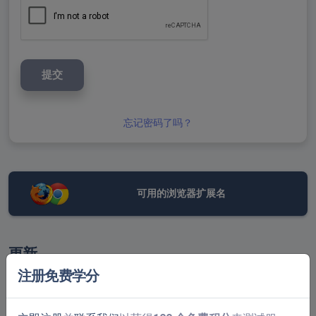
提交
忘记密码了吗？
可用的浏览器扩展名
更新
注册免费学分
May 13: Crypto payments got better! You can now
purchase your CAPTCHAs using cryptocurrency through
the Hekelet payment processor at