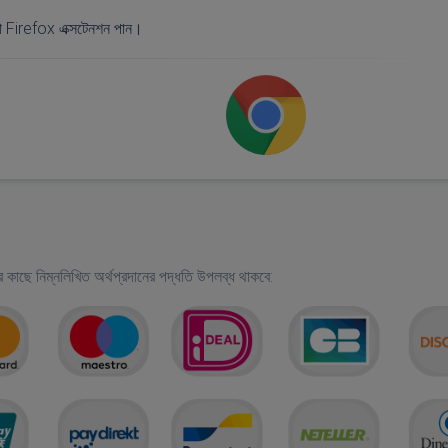
 Firefox এক্সটেনশন পান।
ার কাছে নিম্নলিখিত অর্থপ্রদানের পদ্ধতি উপলব্ধ থাকবে: