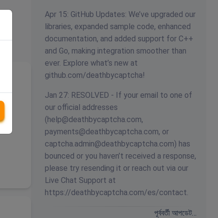
Apr 15: GitHub Updates: We’ve upgraded our
libraries, expanded sample code, enhanced
documentation, and added support for C++
and Go, making integration smoother than
ever. Explore what’s new at
github.com/deathbycaptcha!
Jan 27: RESOLVED - If your email to one of
our official addresses
(
help@deathbycaptcha.com
,
payments@deathbycaptcha.com
, or
captcha.admin@deathbycaptcha.com
) has
bounced or you haven’t received a response,
please try resending it or reach out via our
Live Chat Support at
https://deathbycaptcha.com/es/contact.
পূর্ববর্তী আপডেট…