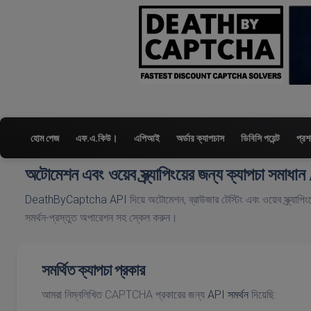
হোম পেজ
এফ.এ.কিউ।
এপিআই
অর্ডার ক্যাপচাস
ডিবিসি পয়েন্ট
প্রশ
অটোমেশন এবং ওয়েব স্ক্র্যাপিংয়ের জন্য ক্যাপচা সমাধা
DeathByCaptcha API
দিয়ে অটোমেশন, ব্রাউজার টেস্টিং এবং ওয়েব স্ক্র্যাপ
সমর্থন-প্রস্তুত অপারেশন সহ স্কেল করুন।
সমর্থিত ক্যাপচা প্রকার
আমরা নিম্নলিখিত CAPTCHA প্রকারের জন্য
API সমর্থন
দিয়েছি: