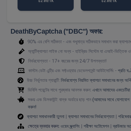
$2.89/1K
$2.89/1K
DeathByCaptcha ("DBC") অফার:
90% এর বেশি সঠিকতা - এবং শুধুমাত্র সঠিকভাবে সমাধান করা ক্যাপচাগু
অ্যান্টিক্যাপচা লাইক নো অন্য - হাইব্রিড সিস্টেম যা এআই-ভিত্তিক
নির্ভরযোগ্যতা - 17+ বছরের জন্য 24/7 উপলব্ধতা!
কাস্টম ডেটা এন্ট্রি এবং সফ্টওয়্যার ডেভেলপমেন্ট আউটসোর্সিং -
প্রতি ঘণ
উচ্চ নির্ভুলতার গ্যারান্টি:
নির্ভরযোগ্য নিয়মিত ক্যাপচা সমাধানের জন্য অপ
ডিবিসি পয়েন্টের সাথে পুরষ্কার আনলক করুন:
এখানে আমাদের একচেটিয়া 
সঞ্চয় এবং ডিসকাউন্ট: বাল্ক অর্ডারে ছাড় পান
(আমাদের সাথে যোগাযোগ 
করুন!
ক্যাপচা সমাধানকারী তুলনা
|
ক্যাপচা সমাধানের নির্ভরযোগ্যতা
|
পরিষেবা
ক্ষেত্রে ব্যবহার করুন:
ওয়েব স্ক্র্যাপিং
|
পরীক্ষা অটোমেশন
|
ব্রাউজার অ