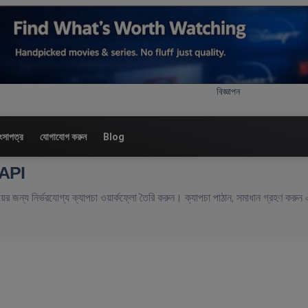
বিজ্ঞাপন
ংসাপত্র
যোগাযোগ করুন
Blog
ন API
িংয়ের জন্য নির্ভরযোগ্য ক্যাপচা ওয়ার্কফ্লো তৈরি করুন। ক্যাপচা পাঠান, সমাধান গ্রহণ করুন