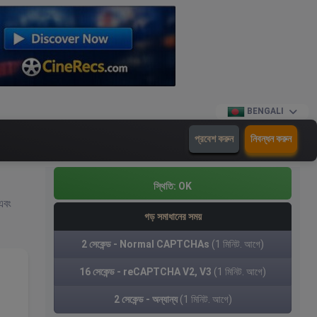
BENGALI
প্রবেশ করুন
নিবন্ধন করুন
স্থিতি:
OK
 এবং
গড় সমাধানের সময়
2 সেকেন্ড - Normal CAPTCHAs
(1 মিনিট. আগে)
16 সেকেন্ড - reCAPTCHA V2, V3
(1 মিনিট. আগে)
2 সেকেন্ড - অন্যান্য
(1 মিনিট. আগে)