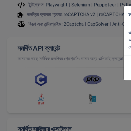
ইন্টিগ্রেশন:
Playwright
|
Selenium
|
Puppeteer
|
Pyth
জনপ্রিয় ক্যাপচা প্রকার:
reCAPTCHA v2
|
reCAPTCHA v3
স
বিকল্প এবং এন্টারপ্রাইজ:
2Captcha
|
CapSolver
|
Anti-Cap
এ
আ
সমর্থিত API ক্লায়েন্ট
য
আমাদের কাছে সর্বাধিক জনপ্রিয় প্রোগ্রামিং ভাষার জন্য এপিআই ক্লায়েন্ট লাই
সমর্থিত ব্রাউজার এক্সটেনশন