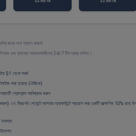
$2.89/1K
$2.89/1K
লির জন্য অর্থ প্রদান করুন!
 ওসিআর এবং ক্যাপচা সমাধানকারীদের 24/7 টিম দ্বারা চালিত।
্টায় $1 থেকে শুরু!
্টিমাইজ করা হয়েছে (ঐচ্ছিক)
লয়ালটি প্রোগ্রাম আবিষ্কার করুন
করুন)
এবং
ক্রিপ্টো পেমেন্টে আপনার অ্যাকাউন্টে প্রয়োগ করা একটি তাত্ক্ষণিক 10% ছাড়
র অবস্থা
টোমেশন