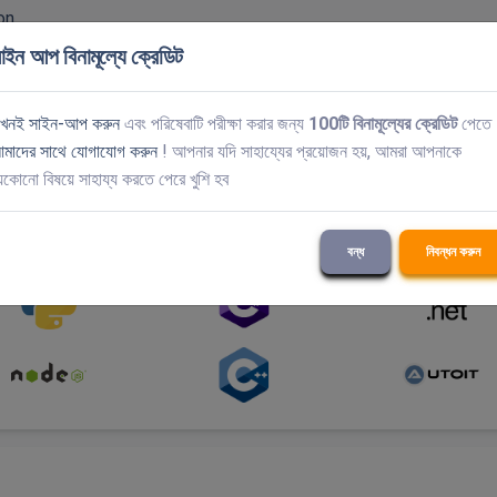
on
াইন আপ বিনামূল্যে ক্রেডিট
|
Turnstile
|
GeeTest
|
DataDome
tcha
|
এন্টারপ্রাইজ ক্যাপচা সমাধান
খনই সাইন-আপ করুন
এবং পরিষেবাটি পরীক্ষা করার জন্য
100টি বিনামূল্যের ক্রেডিট
পেতে
মাদের সাথে যোগাযোগ করুন
! আপনার যদি সাহায্যের প্রয়োজন হয়, আমরা আপনাকে
েকোনো বিষয়ে সাহায্য করতে পেরে খুশি হব
ব্রেরি রয়েছে।
এখানে সম্পূর্ণ API ডকুমেন্টেশন অন্বেষণ করুন.
বন্ধ
নিবন্ধন করুন