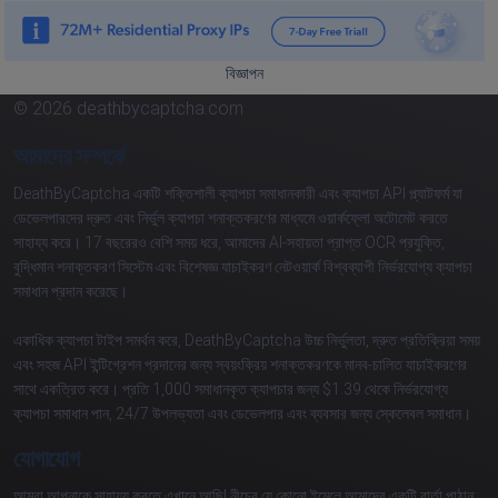
বিজ্ঞাপন
© 2026 deathbycaptcha.com
আমাদের সম্পর্কে
DeathByCaptcha একটি শক্তিশালী ক্যাপচা সমাধানকারী এবং ক্যাপচা API প্ল্যাটফর্ম যা
ডেভেলপারদের দ্রুত এবং নির্ভুল ক্যাপচা শনাক্তকরণের মাধ্যমে ওয়ার্কফ্লো অটোমেট করতে
সাহায্য করে। 17 বছরেরও বেশি সময় ধরে, আমাদের AI-সহায়তা প্রাপ্ত OCR প্রযুক্তি,
বুদ্ধিমান শনাক্তকরণ সিস্টেম এবং বিশেষজ্ঞ যাচাইকরণ নেটওয়ার্ক বিশ্বব্যাপী নির্ভরযোগ্য ক্যাপচা
সমাধান প্রদান করেছে।
একাধিক ক্যাপচা টাইপ সমর্থন করে, DeathByCaptcha উচ্চ নির্ভুলতা, দ্রুত প্রতিক্রিয়া সময়
এবং সহজ API ইন্টিগ্রেশন প্রদানের জন্য স্বয়ংক্রিয় শনাক্তকরণকে মানব-চালিত যাচাইকরণের
সাথে একত্রিত করে। প্রতি 1,000 সমাধানকৃত ক্যাপচার জন্য $1.39 থেকে নির্ভরযোগ্য
ক্যাপচা সমাধান পান, 24/7 উপলভ্যতা এবং ডেভেলপার এবং ব্যবসার জন্য স্কেলেবল সমাধান।
যোগাযোগ
আমরা আপনাকে সাহায্য করতে এখানে আছি! নীচের যে কোনো ইমেলে আমাদের একটি বার্তা পাঠান: