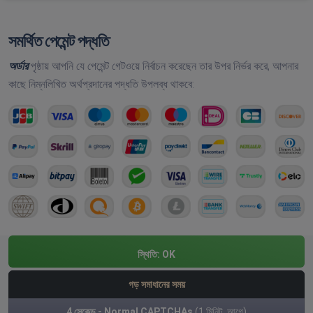
সমর্থিত পেমেন্ট পদ্ধতি
অর্ডার
পৃষ্ঠায় আপনি যে পেমেন্ট গেটওয়ে নির্বাচন করেছেন তার উপর নির্ভর করে, আপনার
কাছে নিম্নলিখিত অর্থপ্রদানের পদ্ধতি উপলব্ধ থাকবে:
স্থিতি:
OK
গড় সমাধানের সময়
4 সেকেন্ড - Normal CAPTCHAs
(1 মিনিট. আগে)