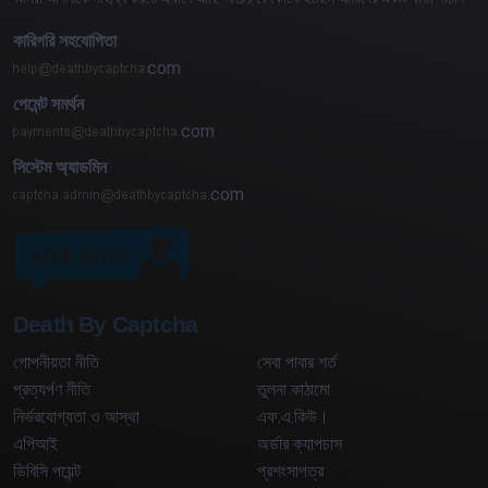
কারিগরি সহযোগিতা
com
পেমেন্ট সমর্থন
com
সিস্টেম অ্যাডমিন
com
Death By Captcha
গোপনীয়তা নীতি
সেবা পাবার শর্ত
প্রত্যর্পণ নীতি
তুলনা কাঠামো
নির্ভরযোগ্যতা ও আস্থা
এফ.এ.কিউ।
এপিআই
অর্ডার ক্যাপচাস
ডিবিসি পয়েন্ট
প্রশংসাপত্র