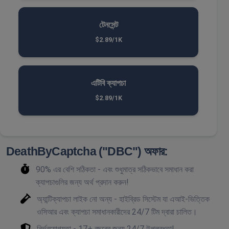
টেনসেন্ট
$2.89/1K
এটিবি ক্যাপচা
$2.89/1K
DeathByCaptcha ("DBC") অফার:
90% এর বেশি সঠিকতা - এবং শুধুমাত্র সঠিকভাবে সমাধান করা
ক্যাপচাগুলির জন্য অর্থ প্রদান করুন!
অ্যান্টিক্যাপচা লাইক নো অন্য - হাইব্রিড সিস্টেম যা এআই-ভিত্তিক
ওসিআর এবং ক্যাপচা সমাধানকারীদের 24/7 টিম দ্বারা চালিত।
নির্ভরযোগ্যতা - 17+ বছরের জন্য 24/7 উপলব্ধতা!