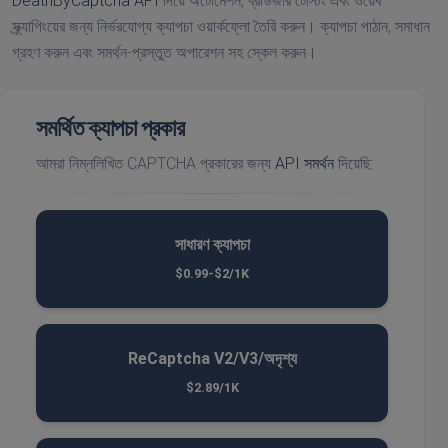
DeathByCaptcha API
দিয়ে অটোমেশন, ব্রাউজার টেস্টিং এবং ওয়েব
স্ক্র্যাপিংয়ের জন্য নির্ভরযোগ্য ক্যাপচা ওয়ার্কফ্লো তৈরি করুন। ক্যাপচা পাঠান, সমাধান
গ্রহণ করুন এবং সমর্থন-প্রস্তুত অপারেশন সহ স্কেল করুন।
সমর্থিত ক্যাপচা প্রকার
আমরা নিম্নলিখিত CAPTCHA প্রকারের জন্য
API সমর্থন
দিয়েছি:
সাধারণ ক্যাপচা
$0.99-$2/1K
ReCaptcha V2/V3/অদৃশ্য
$2.89/1K