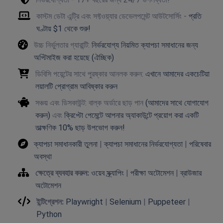
কাস্টম ডেটা এন্ট্রি এবং সফ্টওয়্যার ডেভেলপমেন্ট আউটসোর্সিং -
প্রতি
ঘণ্টায় $1 থেকে শুরু!
উচ্চ নির্ভুলতার গ্যারান্টি:
নির্ভরযোগ্য নিয়মিত ক্যাপচা সমাধানের জন্য
অপ্টিমাইজ করা হয়েছে (ঐচ্ছিক)
ডিবিসি পয়েন্টের সাথে পুরষ্কার আনলক করুন:
এখানে আমাদের একচেটিয়া
লয়ালটি প্রোগ্রাম আবিষ্কার করুন
সঞ্চয় এবং ডিসকাউন্ট: বাল্ক অর্ডারে ছাড় পান
(আমাদের সাথে যোগাযোগ
করুন)
এবং
ক্রিপ্টো পেমেন্টে আপনার অ্যাকাউন্টে প্রয়োগ করা একটি
তাত্ক্ষণিক 10% ছাড় উপভোগ করুন!
ক্যাপচা সমাধানকারী তুলনা
|
ক্যাপচা সমাধানের নির্ভরযোগ্যতা
|
পরিষেবার
অবস্থা
ক্ষেত্রে ব্যবহার করুন:
ওয়েব স্ক্র্যাপিং
|
পরীক্ষা অটোমেশন
|
ব্রাউজার
অটোমেশন
ইন্টিগ্রেশন:
Playwright
|
Selenium
|
Puppeteer
|
Python