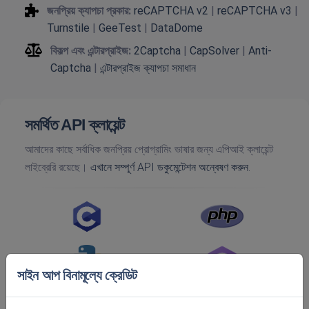
জনপ্রিয় ক্যাপচা প্রকার:
reCAPTCHA v2
|
reCAPTCHA v3
|
Turnstile
|
GeeTest
|
DataDome
বিকল্প এবং এন্টারপ্রাইজ:
2Captcha
|
CapSolver
|
Anti-
Captcha
|
এন্টারপ্রাইজ ক্যাপচা সমাধান
সমর্থিত API ক্লায়েন্ট
আমাদের কাছে সর্বাধিক জনপ্রিয় প্রোগ্রামিং ভাষার জন্য এপিআই ক্লায়েন্ট
লাইব্রেরি রয়েছে।
এখানে সম্পূর্ণ API ডকুমেন্টেশন অন্বেষণ করুন.
সাইন আপ বিনামূল্যে ক্রেডিট