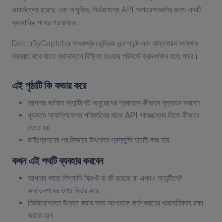
ওয়ার্কফ্লো রয়েছে এবং আধুনিক, নির্ভরযোগ্য API অপারেশনগুলির জন্য একটি
ব্যবহারিক পথের প্রয়োজন৷
DeathByCaptcha সামঞ্জস্য-কেন্দ্রিক এন্ডপয়েন্ট এবং বাস্তবায়ন সংস্থান
সরবরাহ করে যাতে স্থানান্তর বিঘ্নিত হওয়ার পরিবর্তে ক্রমবর্ধমান হতে পারে।
এই পৃষ্ঠাটি কি কভার করে
আপনার বর্তমান অ্যান্টিগেট অনুরোধের প্রবাহকে কীভাবে মূল্যায়ন করবেন
ন্যূনতম অ্যাপ্লিকেশন পরিবর্তনের সাথে API সামঞ্জস্যের দিকে কীভাবে
যেতে হয়
মাইগ্রেশনের পর কিভাবে উৎপাদন প্রস্তুতি যাচাই করা যায়
কখন এই পথটি ব্যবহার করবেন
আপনার কাছে লিগ্যাসি স্ক্রিপ্ট বা বট রয়েছে যা এখনও অ্যান্টিগেট
কনভেনশনের উপর নির্ভর করে
নির্ভরযোগ্যতা উন্নত করার সময় আপনাকে কর্মপ্রবাহের ধারাবাহিকতা রক্ষা
করতে হবে