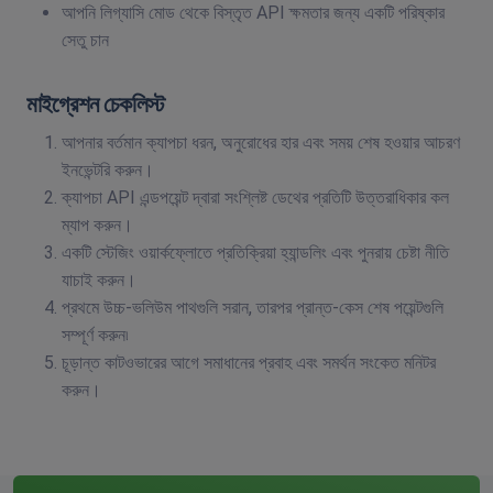
আপনি লিগ্যাসি মোড থেকে বিস্তৃত API ক্ষমতার জন্য একটি পরিষ্কার
সেতু চান
মাইগ্রেশন চেকলিস্ট
আপনার বর্তমান ক্যাপচা ধরন, অনুরোধের হার এবং সময় শেষ হওয়ার আচরণ
ইনভেন্টরি করুন।
ক্যাপচা API এন্ডপয়েন্ট দ্বারা সংশ্লিষ্ট ডেথের প্রতিটি উত্তরাধিকার কল
ম্যাপ করুন।
একটি স্টেজিং ওয়ার্কফ্লোতে প্রতিক্রিয়া হ্যান্ডলিং এবং পুনরায় চেষ্টা নীতি
যাচাই করুন।
প্রথমে উচ্চ-ভলিউম পাথগুলি সরান, তারপর প্রান্ত-কেস শেষ পয়েন্টগুলি
সম্পূর্ণ করুন৷
চূড়ান্ত কাটওভারের আগে সমাধানের প্রবাহ এবং সমর্থন সংকেত মনিটর
করুন।