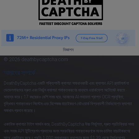
বিজ্ঞাপন
© 2026 deathbycaptcha.com
আমাদের সম্পর্কে
DeathByCaptcha একটি শক্তিশালী ক্যাপচা সমাধানকারী এবং ক্যাপচা API প্ল্যাটফর্ম যা
ডেভেলপারদের দ্রুত এবং নির্ভুল ক্যাপচা শনাক্তকরণের মাধ্যমে ওয়ার্কফ্লো অটোমেট করতে
সাহায্য করে। 17 বছরেরও বেশি সময় ধরে, আমাদের AI-সহায়তা প্রাপ্ত OCR প্রযুক্তি,
বুদ্ধিমান শনাক্তকরণ সিস্টেম এবং বিশেষজ্ঞ যাচাইকরণ নেটওয়ার্ক বিশ্বব্যাপী নির্ভরযোগ্য ক্যাপচা
সমাধান প্রদান করেছে।
একাধিক ক্যাপচা টাইপ সমর্থন করে, DeathByCaptcha উচ্চ নির্ভুলতা, দ্রুত প্রতিক্রিয়া সময়
এবং সহজ API ইন্টিগ্রেশন প্রদানের জন্য স্বয়ংক্রিয় শনাক্তকরণকে মানব-চালিত যাচাইকরণের
সাথে একত্রিত করে। প্রতি 1,000 সমাধানকৃত ক্যাপচার জন্য $1.39 থেকে নির্ভরযোগ্য