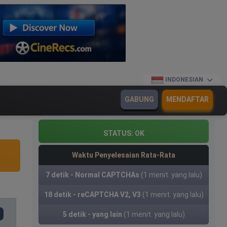
INDONESIAN
GABUNG
MENDAFTAR
STATUS:
OK
Waktu Penyelesaian Rata-Rata
7 detik - Normal CAPTCHAs
(1 menit. yang lalu)
18 detik - reCAPTCHA V2, V3
(1 menit. yang lalu)
5 detik - yang lain
(1 menit. yang lalu)