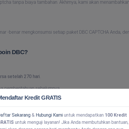
tcha tanpa biaya tambahan. Akhirnya, kami akan menambahkan
enar -benar mengkonsumsi setiap paket DBC CAPTCHA Anda, de
 poin DBC?
sa setelah 270 hari.
pa pemberitahuan sebelumnya.
Mendaftar Kredit GRATIS
da.
aftar Sekarang
&
Hubungi Kami
untuk mendapatkan
100 Kredit
GRATIS
untuk menguji layanan! Jika Anda membutuhkan bantuan,