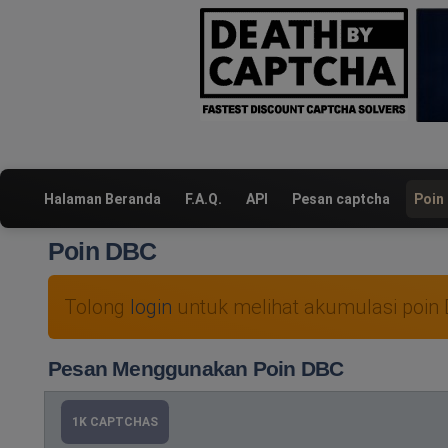
Halaman Beranda
F.A.Q.
API
Pesan captcha
Poin
Poin DBC
Tolong
login
untuk melihat akumulasi poin
Pesan Menggunakan Poin DBC
1K CAPTCHAS