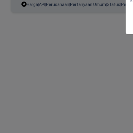
k
Harga
|
API
|
Perusahaan
|
Pertanyaan Umum
|
Status
|
Perba