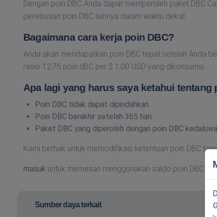
Dengan poin DBC Anda dapat memperoleh paket DBC Cap
penebusan poin DBC lainnya dalam waktu dekat.
Bagaimana cara kerja poin DBC?
Anda akan mendapatkan poin DBC tepat setelah Anda b
rasio 12,75 poin dBC per $ 1,00 USD yang dikonsumsi.
Apa lagi yang harus saya ketahui tentang
Poin DBC tidak dapat dipindahkan.
Poin DBC berakhir setelah 365 hari.
Paket DBC yang diperoleh dengan poin DBC kedaluwar
Kami berhak untuk memodifikasi ketentuan poin DBC tan
masuk
untuk memesan menggunakan saldo poin DBC An
D
Sumber daya terkait