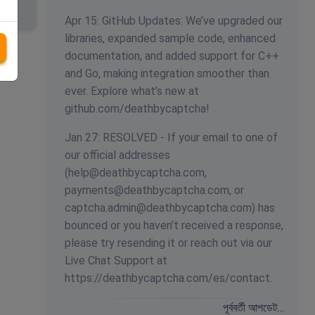
Apr 15: GitHub Updates: We’ve upgraded our
libraries, expanded sample code, enhanced
documentation, and added support for C++
and Go, making integration smoother than
ever. Explore what’s new at
github.com/deathbycaptcha!
Jan 27: RESOLVED - If your email to one of
our official addresses
(
help@deathbycaptcha.com
,
payments@deathbycaptcha.com
, or
captcha.admin@deathbycaptcha.com
) has
bounced or you haven’t received a response,
please try resending it or reach out via our
Live Chat Support at
https://deathbycaptcha.com/es/contact.
পূর্ববর্তী আপডেট…