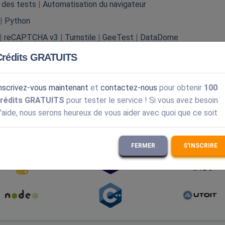
 des tests
|
Automatisation du navigateur
|
Python
|
reCAPTCHA v3
|
Turnstile
|
GeeTest
|
DataDome
er
|
Anti-Captcha
|
Solution captcha d'entreprise
Crédits GRATUITS
nscrivez-vous maintenant
et
contactez-nous
pour obtenir
100
rédits GRATUITS
pour tester le service ! Si vous avez besoin
'aide, nous serons heureux de vous aider avec quoi que ce soit
langages de programmation les plus populaires.
Explorez la
FERMER
S'INSCRIRE