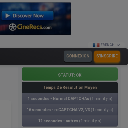
FRENCH
CONNEXION
S'INSCRIRE
STATUT:
OK
Temps De Résolution Moyen
1 secondes - Normal CAPTCHAs
(1 min. il y a)
16 secondes - reCAPTCHA V2, V3
(1 min. il y a)
12 secondes - autres
(1 min. il y a)