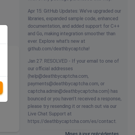
Apr 15: GitHub Updates: We’ve upgraded our
libraries, expanded sample code, enhanced
documentation, and added support for C++
and Go, making integration smoother than
ever. Explore what’s new at
github.com/deathbycaptcha!
Jan 27: RESOLVED - If your email to one of
our official addresses
(
help@deathbycaptcha.com
,
payments@deathbycaptcha.com
, or
captcha.admin@deathbycaptcha.com
) has
bounced or you haven’t received a response,
please try resending it or reach out via our
Live Chat Support at
https://deathbycaptcha.com/es/contact.
Mises à jour précédentes…