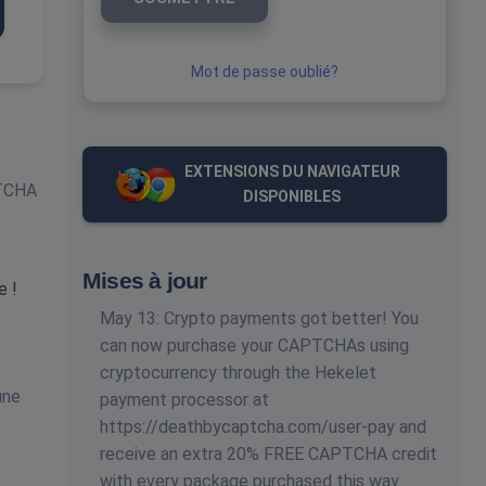
Mot de passe oublié?
EXTENSIONS DU NAVIGATEUR
PTCHA
DISPONIBLES
Mises à jour
e !
May 13: Crypto payments got better! You
can now purchase your CAPTCHAs using
cryptocurrency through the Hekelet
une
payment processor at
https://deathbycaptcha.com/user-pay and
receive an extra 20% FREE CAPTCHA credit
with every package purchased this way.