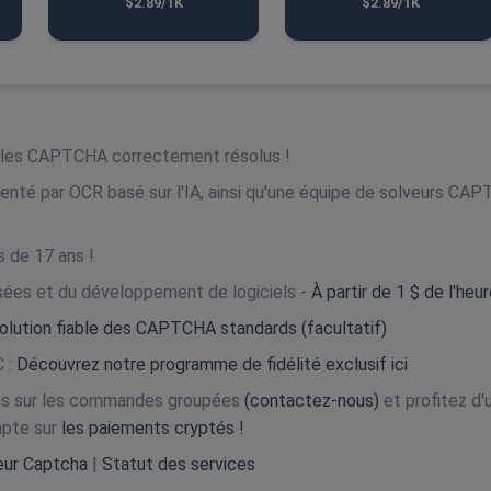
$2.89/1K
$2.89/1K
r les CAPTCHA correctement résolus !
enté par OCR basé sur l'IA, ainsi qu'une équipe de solveurs CA
s de 17 ans !
isées et du développement de logiciels -
À partir de 1 $ de l'heur
olution fiable des CAPTCHA standards (facultatif)
 :
Découvrez notre programme de fidélité exclusif ici
ons sur les commandes groupées
(contactez-nous)
et profitez d'
mpte sur
les paiements cryptés !
veur Captcha
|
Statut des services