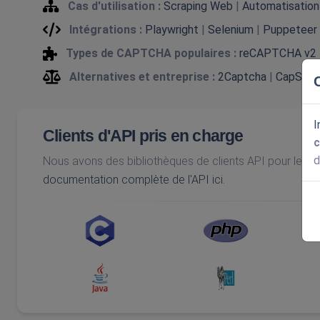
Cas d'utilisation :
Scraping Web
|
Automatisation
Intégrations :
Playwright
|
Selenium
|
Puppeteer
Types de CAPTCHA populaires :
reCAPTCHA v2
Alternatives et entreprise :
2Captcha
|
CapSolv
I
Clients d'API pris en charge
c
d
Nous avons des bibliothèques de clients API pour les 
documentation complète de l'API ici.