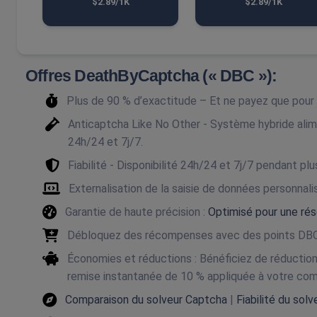
$2.89/1K
$2.89/1K
Offres DeathByCaptcha (« DBC »):
Plus de 90 % d’exactitude – Et ne payez que pou
Anticaptcha Like No Other - Système hybride alim
24h/24 et 7j/7.
Fiabilité - Disponibilité 24h/24 et 7j/7 pendant plu
Externalisation de la saisie de données personnal
Garantie de haute précision :
Optimisé pour une rés
Débloquez des récompenses avec des points DBC
Économies et réductions : Bénéficiez de réducti
remise instantanée de 10 % appliquée à votre co
Comparaison du solveur Captcha
|
Fiabilité du sol