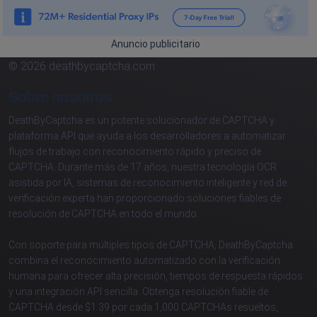
Anuncio publicitario
© 2026 deathbycaptcha.com
Sobre nosotros
DeathByCaptcha es un potente solucionador de CAPTCHA y
plataforma API que ayuda a los desarrolladores a automatizar
flujos de trabajo con reconocimiento rápido y preciso de
CAPTCHA. Durante más de 17 años, nuestra tecnología OCR
asistida por IA, sistemas de reconocimiento inteligente y red de
verificación experta han proporcionado soluciones fiables de
resolución de CAPTCHA en todo el mundo.
Con soporte para múltiples tipos de CAPTCHA, DeathByCaptcha
combina el reconocimiento automatizado con la verificación
humana para ofrecer alta precisión, tiempos de respuesta rápidos
y una integración API sencilla. Obtenga resolución fiable de
CAPTCHA desde $1.39 por cada 1,000 CAPTCHAs resueltos,