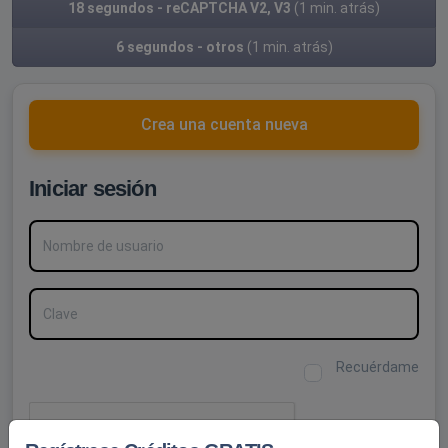
18 segundos - reCAPTCHA V2, V3
(1 min. atrás)
6 segundos - otros
(1 min. atrás)
Crea una cuenta nueva
Iniciar sesión
Nombre de usuario
Clave
Recuérdame