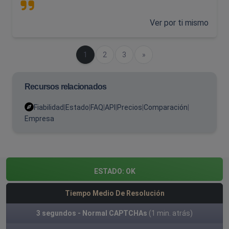
Ver por ti mismo
(actual)
1
2
3
Próximo
»
Recursos relacionados
Fiabilidad
|
Estado
|
FAQ
|
API
|
Precios
|
Comparación
|
Empresa
ESTADO:
OK
Tiempo Medio De Resolución
3 segundos - Normal CAPTCHAs
(1 min. atrás)